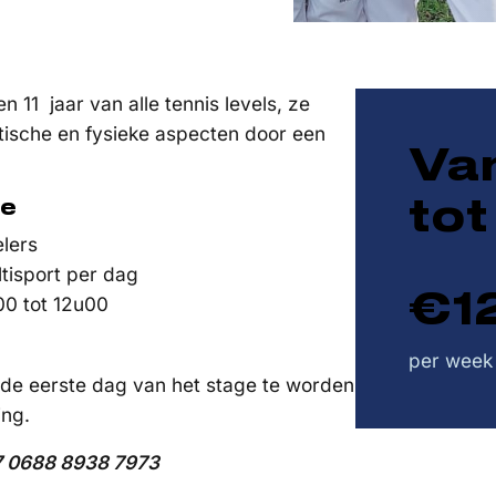
n 11 jaar van alle tennis levels, ze
ctische en fysieke aspecten door een
Va
tot
ge
lers
tisport per dag
€1
00 tot 12u00
per week
p de eerste dag van het stage te worden
ing.
7 0688 8938 7973