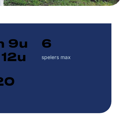
n 9u
6
 12u
spelers max
20