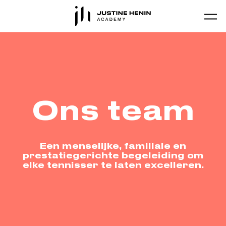
Skip to main content
Ons team
Een menselijke, familiale en
prestatiegerichte begeleiding om
elke tennisser te laten excelleren.