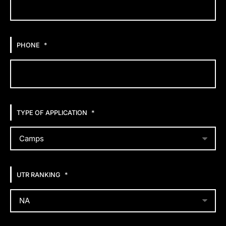
*
PHONE
*
TYPE OF APPLICATION
*
UTR RANKING