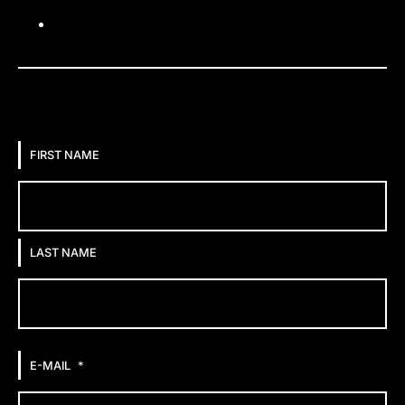
Justine Henin Academy
Contact form
*
FIRST NAME
LAST NAME
*
E-MAIL