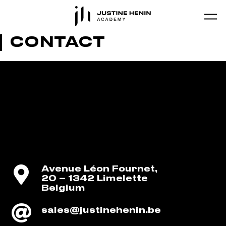
Skip to main content
CONTACT
ADDRESS / CONTACT
JUSTINE HENIN
ACADEMY
Avenue Léon Fournet,
20 – 1342 Limelette
Belgium
sales@justinehenin.be