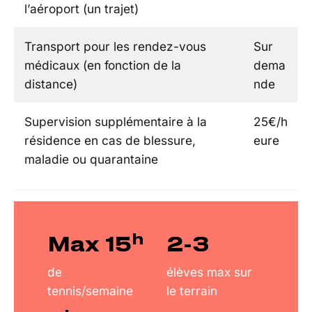
l’aéroport (un trajet)
Transport pour les rendez-vous
Sur
médicaux (en fonction de la
dema
distance)
nde
Supervision supplémentaire à la
25€/h
résidence en cas de blessure,
eure
maladie ou quarantaine
h
Max 15
2-3
de
élèves max sur
tennis/semaine
le terrain