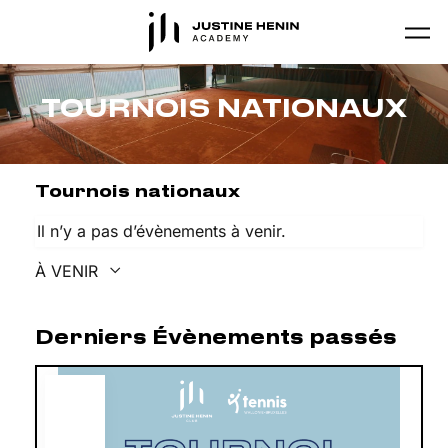
Skip to main content
TOURNOIS NATIONAUX
Tournois nationaux
Il n’y a pas d’évènements à venir.
À VENIR
Sélectionnez
une
Derniers Évènements passés
date.
JUIN
18