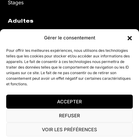
Stages
Adultes
Gérer le consentement
Cours Annuels
Pour offrir les meilleures expériences, nous utilisons des technologies
telles que les cookies pour stocker et/ou accéder aux informations des
appareils. Le fait de consentir à ces technologies nous permettra de
Stages
traiter des données telles que le comportement de navigation ou les ID
uniques sur ce site. Le fait de ne pas consentir ou de retirer son
À la Carte
consentement peut avoir un effet négatif sur certaines caractéristiques
et fonctions.
Fitness
ACCEPTER
© 2021 Justine Henin Academy
REFUSER
Politique de confidentialité
Conditions générales de vente
VOIR LES PRÉFÉRENCES
Contact