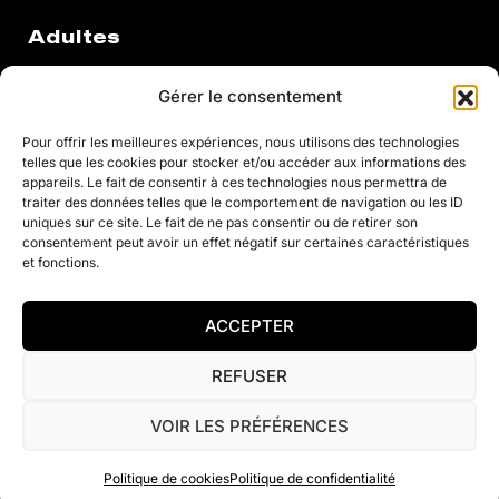
Adultes
Gérer le consentement
Cours Annuels
Pour offrir les meilleures expériences, nous utilisons des technologies
telles que les cookies pour stocker et/ou accéder aux informations des
appareils. Le fait de consentir à ces technologies nous permettra de
Stages
traiter des données telles que le comportement de navigation ou les ID
uniques sur ce site. Le fait de ne pas consentir ou de retirer son
À la Carte
consentement peut avoir un effet négatif sur certaines caractéristiques
et fonctions.
Fitness
ACCEPTER
© 2021 Justine Henin Academy
REFUSER
Politique de confidentialité
Conditions générales de vente
VOIR LES PRÉFÉRENCES
Contact
Politique de cookies
Politique de confidentialité