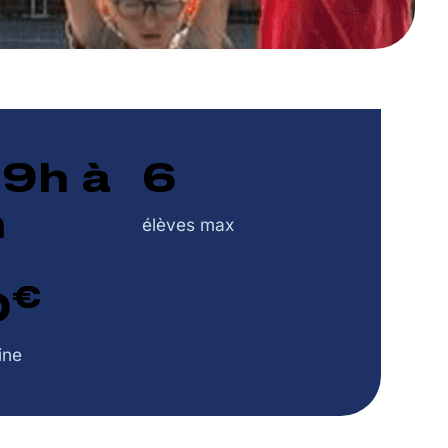
 9h à
6
h
élèves max
€
0
ine