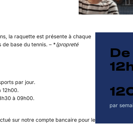
ans, la raquette est présente à chaque
 de base du tennis. – *
(propreté
De
12
ports par jour.
12
à 12h00.
08h30 à 09h00.
par sema
ctué sur notre compte bancaire pour le