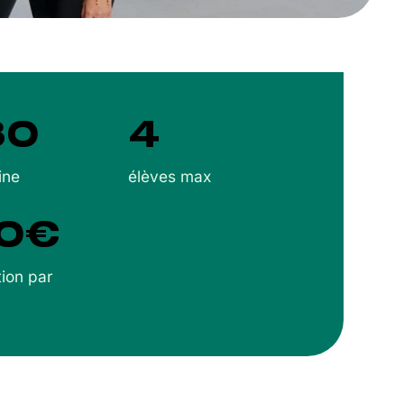
30
4
ine
élèves max
0€
tion par