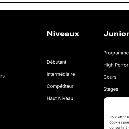
Niveaux
Junio
Programmes
Débutant
High Perfo
Intermédiaire
urs
Cours
Compétiteur
Stages
s
Haut Niveau
Pour offrir 
cookies pour
consentir à 