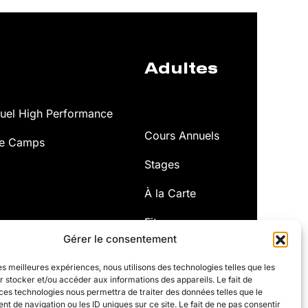
Adultes
el High Performance
Cours Annuels
ce Camps
Stages
À la Carte
Fitness
Gérer le consentement
les meilleures expériences, nous utilisons des technologies telles que les
 stocker et/ou accéder aux informations des appareils. Le fait de
ces technologies nous permettra de traiter des données telles que le
 de navigation ou les ID uniques sur ce site. Le fait de ne pas consentir