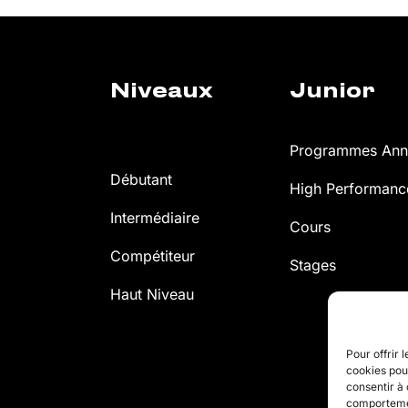
Niveaux
Junior
Programmes Annu
Débutant
High Performan
Intermédiaire
Cours
Compétiteur
Stages
Haut Niveau
Pour offrir 
cookies pour
consentir à 
comportement