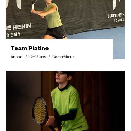
Team Platine
Annuel
/
12-18 ans
/
Compétiteur