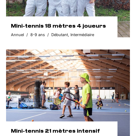
Mini-tennis 18 mètres 4 joueurs
Annuel
/
8-9 ans
/
Débutant
,
Intermédiaire
Mini-tennis 21 mètres intensif