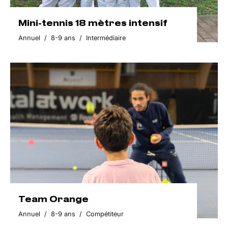
Mini-tennis 18 mètres intensif
Annuel
/
8-9 ans
/
Intermédiaire
Team Orange
Annuel
/
8-9 ans
/
Compétiteur