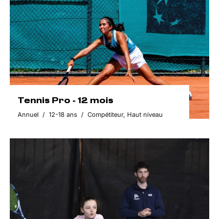
Tennis Pro - 12 mois
Annuel
/
12-18 ans
/
Compétiteur
,
Haut niveau