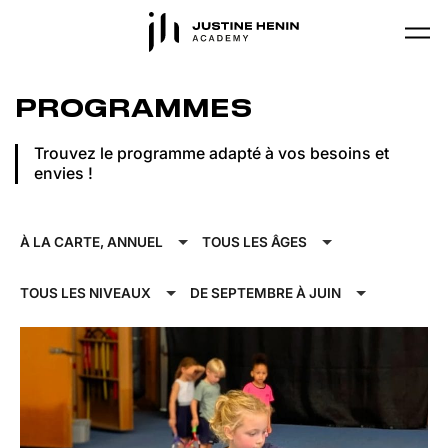
Skip to main content
PROGRAMMES
Trouvez le programme adapté à vos besoins et
envies !
À LA CARTE, ANNUEL
TOUS LES ÂGES
TOUS LES NIVEAUX
DE SEPTEMBRE À JUIN