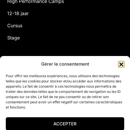
High Performance Camps
12-18 jaar
Cursus
Stage
Gérer le consentement
Volwassen
Pour offrir les meilleures expériences, nous utilisons des technologies
telles que les cookies pour stocker et/ou accéder aux informations des
Jaarlijks
appareils. Le fait de consentir à ces technologies nous permettra de
traiter des données telles que le comportement de navigation ou les ID
Stage
uniques sur ce site. Le fait de ne pas consentir ou de retirer son
consentement peut avoir un effet négatif sur certaines caractéristiques
Custom
et fonctions.
Fitness
ACCEPTER